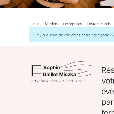
Tous
Médias
Entreprises
Lieux culturels
Il n'y a aucun article dans cette catégorie. 
Rés
vot
év
par
for