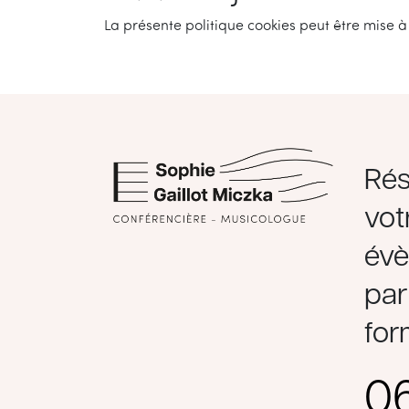
La présente politique cookies peut être mise à
Rés
vot
év
par
for
06